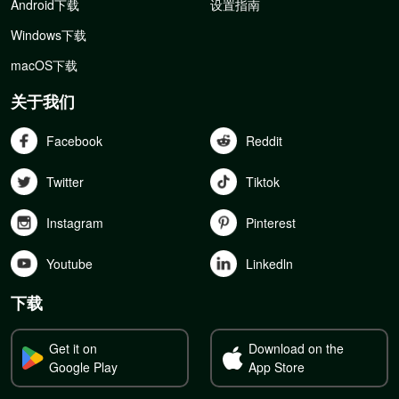
Android下载
设置指南
Windows下载
macOS下载
关于我们
Facebook
Reddit
Twitter
Tiktok
Instagram
Pinterest
Youtube
Linkedln
下载
Get it on
Download on the
Google Play
App Store