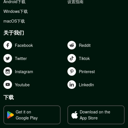
Android下载
设置指南
Windows下载
macOS下载
关于我们
Facebook
Reddit
Twitter
Tiktok
Instagram
Pinterest
Youtube
Linkedln
下载
Get it on
Download on the
Google Play
App Store