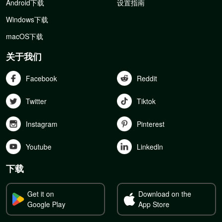
Android下载
设置指南
Windows下载
macOS下载
关于我们
Facebook
Reddit
Twitter
Tiktok
Instagram
Pinterest
Youtube
Linkedln
下载
Get it on
Download on the
Google Play
App Store