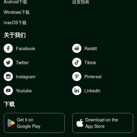
Android下载
设置指南
Windows下载
macOS下载
关于我们
Facebook
Reddit
Twitter
Tiktok
Instagram
Pinterest
Youtube
Linkedln
下载
Get it on
Download on the
Google Play
App Store