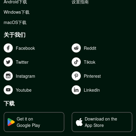
Android下载
设置指南
Windows下载
macOS下载
关于我们
Facebook
Reddit
Twitter
Tiktok
Instagram
Pinterest
Youtube
Linkedln
下载
Get it on
Download on the
Google Play
App Store