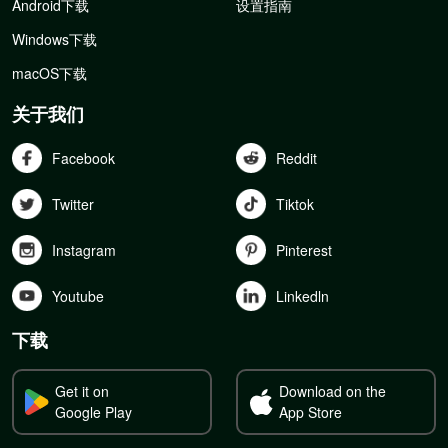
Android下载
设置指南
Windows下载
macOS下载
关于我们
Facebook
Reddit
Twitter
Tiktok
Instagram
Pinterest
Youtube
Linkedln
下载
Get it on
Download on the
Google Play
App Store