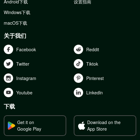
Android下载
设置指南
Windows下载
macOS下载
关于我们
Facebook
Reddit
Twitter
Tiktok
Instagram
Pinterest
Youtube
Linkedln
下载
Get it on
Download on the
Google Play
App Store