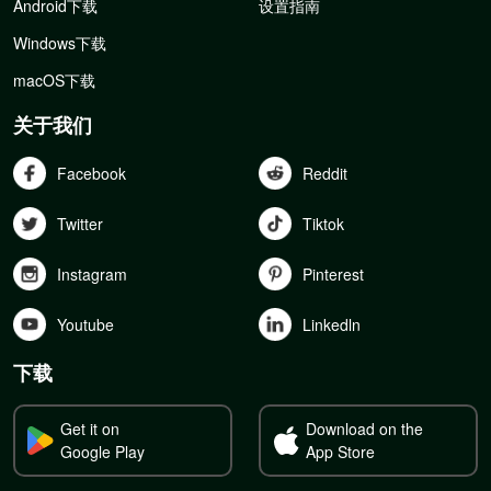
Android下载
设置指南
Windows下载
macOS下载
关于我们
Facebook
Reddit
Twitter
Tiktok
Instagram
Pinterest
Youtube
Linkedln
下载
Get it on
Download on the
Google Play
App Store